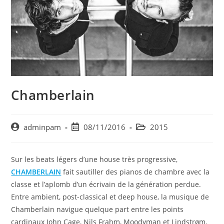
Chamberlain
Auteur/autrice
Post
Post
adminpam
08/11/2016
2015
de
published:
category:
la
publication :
Sur les beats légers d’une house très progressive,
CHAMBERLAIN
fait sautiller des pianos de chambre avec la
classe et l’aplomb d’un écrivain de la génération perdue.
Entre ambient, post-classical et deep house, la musique de
Chamberlain navigue quelque part entre les points
cardinaux John Cage, Nils Frahm, Moodyman et Lindstrøm.