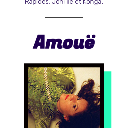
Rapides, Joni île et Konga.
Amouë