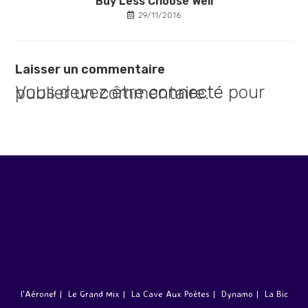
Buy Less Choose Well
29/11/2016
Laisser un commentaire
Vous devez être
connecté
pour publier un commentaire.
l’Aéronef
Le Grand Mix
La Cave Aux Poètes
Dynamo
La Bic