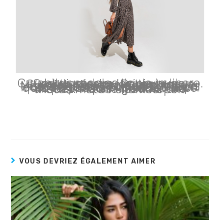
Curabitur sodales ligula in libero. Sed dignissim lacinia nunc. Curabitur tortor. Pellentesque nibh. Aenean quam. In scelerisque sem at dolor. Maecenas mattis. Sed convallis tristique sem. Proin ut ligula vel nunc egestas porttitor. Morbi lectus risus, iaculis vel, suscipit quis, luctus non, massa. Fusce ac turpis quis ligula lacinia aliquet. Mauris ipsum nulla metus metus ullamcorper.
VOUS DEVRIEZ ÉGALEMENT AIMER